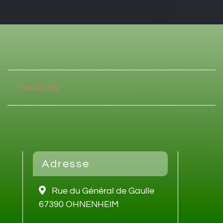
← Previous Post
Adresse
Rue du Général de Gaulle
67390 OHNENHEIM